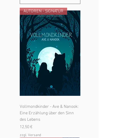
AUTOREN - SIGNATUR
Vollmondkinder - Ave & Nanook:
Eine Erzählung über den Sinn
des Lebens
Preis
12,50 €
zzgl. Versand