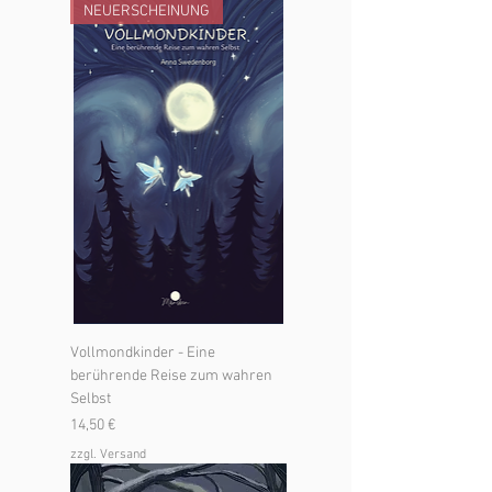
NEUERSCHEINUNG
Vollmondkinder - Eine
berührende Reise zum wahren
Selbst
Preis
14,50 €
zzgl. Versand