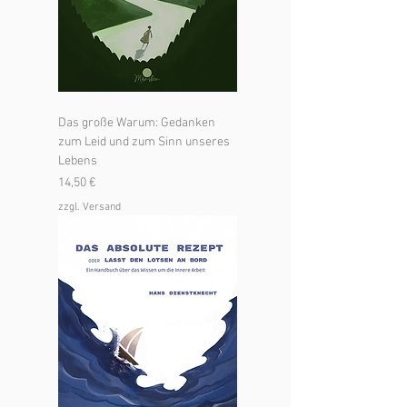
Das große Warum: Gedanken
zum Leid und zum Sinn unseres
Lebens
Preis
14,50 €
zzgl. Versand