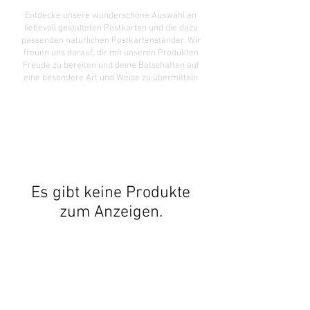
Entdecke unsere wunderschöne Auswahl an
liebevoll gestalteten Postkarten und die dazu
passenden natürlichen Postkartenständer. Wir
freuen uns darauf, dir mit unseren Produkten
Freude zu bereiten und deine Botschaften auf
eine besondere Art und Weise zu übermitteln
Es gibt keine Produkte
zum Anzeigen.
Versandkostenfrei ab 50 € Warenwert
deutschlandweit