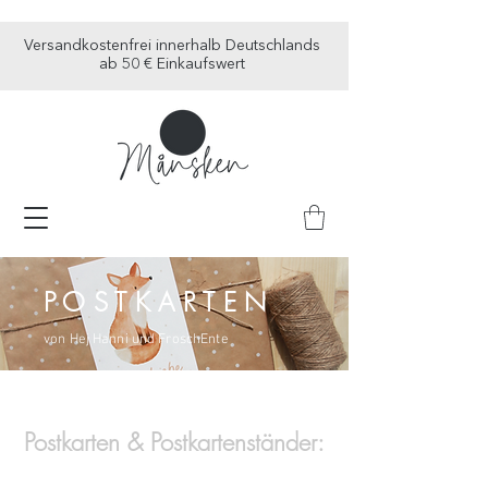
Versandkostenfrei innerhalb Deutschlands
ab 50 € Einkaufswert
P O S T K A R T E N
von Hej Hanni und FroschEnte
Postkarten & Postkartenständer: