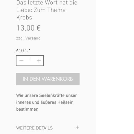
Das letzte Wort hat die
Liebe: Zum Thema
Krebs
Preis
13,00 €
zzgl. Versand
Anzahl
*
IN DEN WARENKORB
Wie unsere Seelenkräfte unser
inneres und äußeres Heilsein
bestimmen
Für denjenigen, der akzeptiert,
WEITERE DETAILS
daß wir eine Seele haben, wird