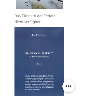
Das Flüstern der Federn
Nicht verfügbar
Bin ich es, den du liebst?