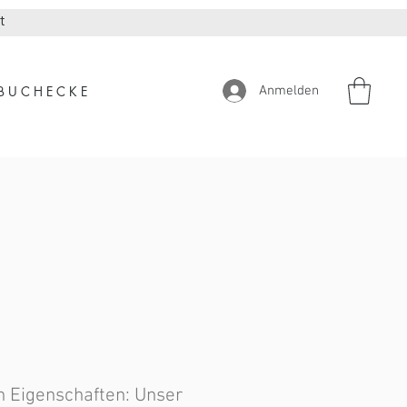
t
Anmelden
 B U C H E C K E
en Eigenschaften: Unser