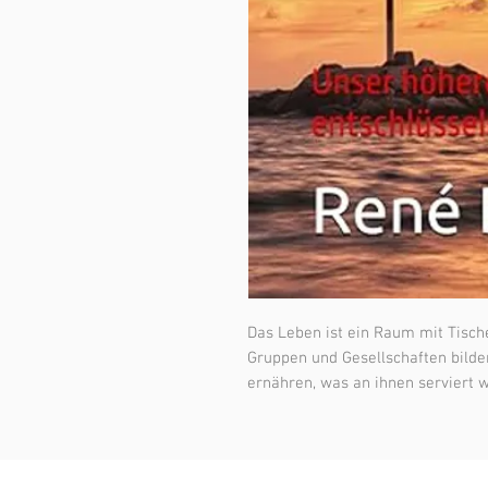
Das Leben ist ein Raum mit Tische
Gruppen und Gesellschaften bilden
ernähren, was an ihnen serviert 
verschiedenen Gruppen bei den po
und Führern bestellt (gewählt) ha
dem ich will, ich bin frei, aber an
Nahrung weg und was präsentiert 