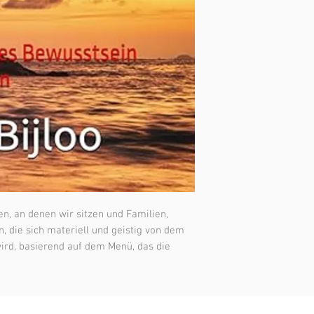
ISBN: 979-8324168872
Taschenbuch
n, an denen wir sitzen und Familien,
, die sich materiell und geistig von dem
wird, basierend auf dem Menü, das die
litischen und intellektuellen Managern
ben. Ich kann an jedem Tisch sitzen, an
 den meisten Tischen ist die geistliche
wird, ist die psychologische und