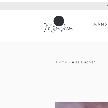
M Å N S 
Alle Bücher
Home /