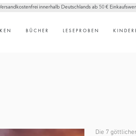
Versandkostenfrei innerhalb Deutschlands ab 50 € Einkaufswer
K E N
B Ü C H E R
L E S E P R O B E N
K I N D E R
Die 7 göttlich