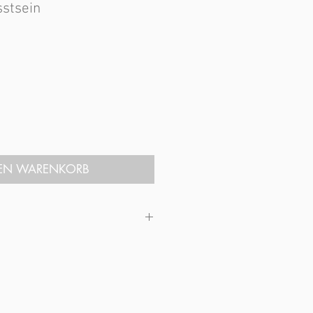
stsein
s
DEN WARENKORB
nschaften: Unser höheres Bewusstsein
en
 cm