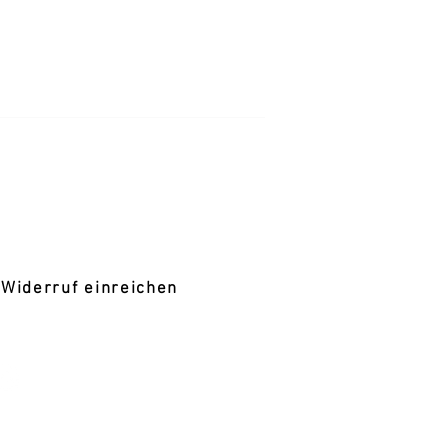
ersandzeit 1- 5 Werktage
RECHTLICH
mpressum
atenschutz
GB
Widerrufsbelehrung
Widerruf einreichen
SOCIAL MEDIA