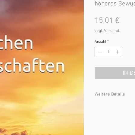
höheres Bewus
Prei
15,01 €
zzgl. Versand
Anzahl
*
IN 
Weitere Details
René Bijloo
Die 7 göttlichen Eige
entschlüsseln
Seitenanzahl: 251 Seit
Format: 15,24 x 22, 86