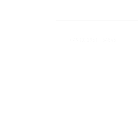
Ein zauberhafte und lustige Gesch
Zauberwesen.
Und ein Buch, das Kinder stark ma
DIREKTBESTELLUNG
+ 49 (0) 2961 - 54846
INTERESSANTE LINKS
Aus Liebe zu Gott
Unicon Stiftung