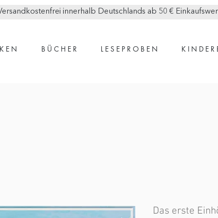
Versandkostenfrei innerhalb Deutschlands ab 50 € Einkaufswer
K E N
B Ü C H E R
L E S E P R O B E N
K I N D E R
Das erste Ein