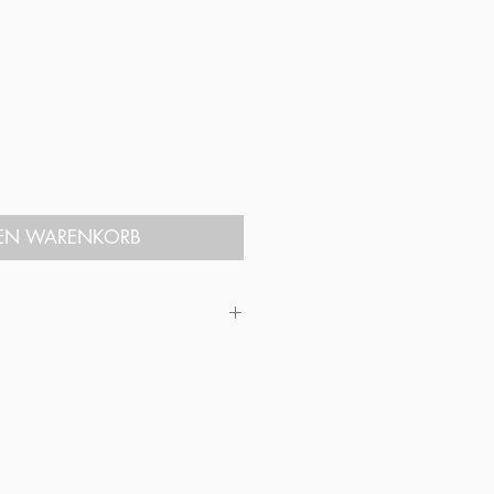
s
DEN WARENKORB
n
,5 x 27,6 cm / vollfarbig
rägung
-7