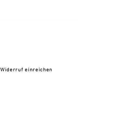
RECHTLICH
mpressum
atenschutz
GB
Widerrufsbelehrung
Widerruf einreichen
SOCIAL MEDIA