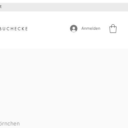
t
Anmelden
 B U C H E C K E
hörnchen