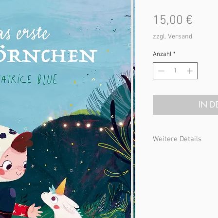
Prei
15,00 €
zzgl. Versand
Anzahl
*
IN 
Weitere Details
Beatrice Blue
Das erste Einhörnche
Bohem Verlag
Ab 3 Jahren / 32 S. / 23
Hardcover mit Glanzp
ISBN 978 -3-85581-755