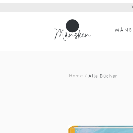
M Å N S 
Alle Bücher
Home /